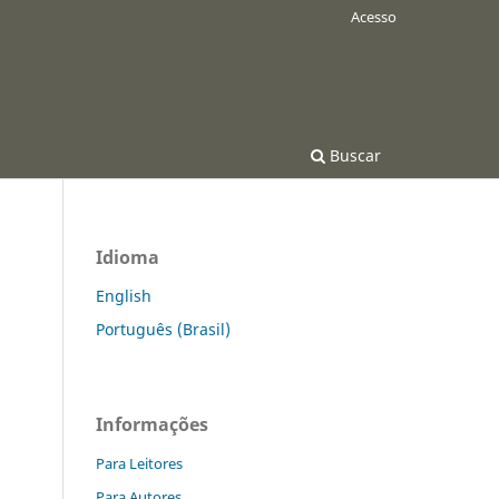
Acesso
Buscar
Idioma
English
Português (Brasil)
Informações
Para Leitores
Para Autores